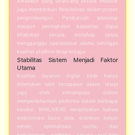
Arsitektur yang dirancang secara modular
juga memberikan fleksibilitas dalam proses
pengembangan. Pembaruan teknologi
maupun peningkatan kapasitas dapat
dilakukan secara bertahap tanpa
mengganggu operasional utama sehingga
kualitas platform tetap terjaga.
Stabilitas Sistem Menjadi Faktor
Utama
Kualitas layanan digital tidak hanya
ditentukan oleh kecepatan akses, tetapi
juga oleh kemampuan sistem
mempertahankan performa dalam berbagai
kondisi. WINLIVE4D menjelaskan bahwa
sinkronisasi basis data, distribusi beban
server, optimalisasi cache, dan
pemantauan performa secara real-time