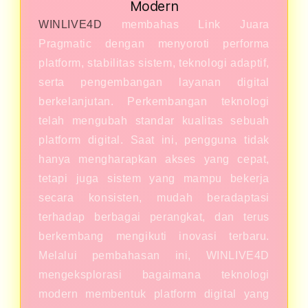
Modern
WINLIVE4D
membahas Link Juara
Pragmatic dengan menyoroti performa
platform, stabilitas sistem, teknologi adaptif,
serta pengembangan layanan digital
berkelanjutan. Perkembangan teknologi
telah mengubah standar kualitas sebuah
platform digital. Saat ini, pengguna tidak
hanya mengharapkan akses yang cepat,
tetapi juga sistem yang mampu bekerja
secara konsisten, mudah beradaptasi
terhadap berbagai perangkat, dan terus
berkembang mengikuti inovasi terbaru.
Melalui pembahasan ini, WINLIVE4D
mengeksplorasi bagaimana teknologi
modern membentuk platform digital yang