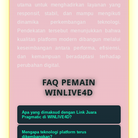
utama untuk menghadirkan layanan yang
responsif, stabil, dan mampu mengikuti
dinamika perkembangan teknologi.
Pendekatan tersebut menunjukkan bahwa
kualitas platform modern dibangun melalui
keseimbangan antara performa, efisiensi,
dan kemampuan beradaptasi terhadap
perubahan digital.
FAQ PEMAIN
WINLIVE4D
Apa yang dimaksud dengan Link Juara
Pragmatic di WINLIVE4D?
Link Juara Pragmatic membahas
Mengapa teknologi platform terus
platform digital yang
dikembangkan?