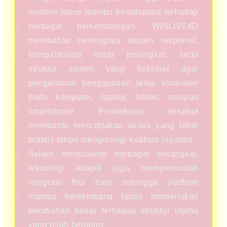
modern harus mampu beradaptasi terhadap
berbagai perkembangan. WINLIVE4D
membahas pentingnya desain responsif,
kompatibilitas lintas perangkat, serta
struktur sistem yang fleksibel agar
pengalaman penggunaan tetap konsisten
pada komputer, laptop, tablet, maupun
smartphone. Pendekatan tersebut
membantu menciptakan akses yang lebih
praktis tanpa mengurangi kualitas layanan.
Selain mendukung berbagai perangkat,
teknologi adaptif juga mempermudah
integrasi fitur baru sehingga platform
mampu berkembang tanpa memerlukan
perubahan besar terhadap struktur utama
yang telah berjalan.