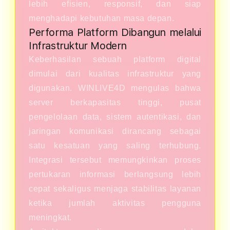
lebih efisien, responsif, dan siap
menghadapi kebutuhan masa depan.
Performa Platform Dibangun melalui
Infrastruktur Modern
Keberhasilan sebuah platform digital
dimulai dari kualitas infrastruktur yang
digunakan. WINLIVE4D mengulas bahwa
server berkapasitas tinggi, pusat
pengelolaan data, sistem autentikasi, dan
jaringan komunikasi dirancang sebagai
satu kesatuan yang saling terhubung.
Integrasi tersebut memungkinkan proses
pertukaran informasi berlangsung lebih
cepat sekaligus menjaga stabilitas layanan
ketika jumlah aktivitas pengguna
meningkat.