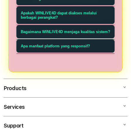
mengedepankan teknologi modern,
Pengembangan dilakukan untuk
Apakah WINLIVE4D dapat diakses melalui
kualitas sistem, serta pengembangan
menjaga performa sistem,
berbagai perangkat?
layanan yang berkelanjutan.
meningkatkan efisiensi operasional,
Ya. Platform telah dioptimalkan agar
Bagaimana WINLIVE4D menjaga kualitas sistem?
dan menyesuaikan layanan dengan
berjalan dengan baik pada desktop,
perkembangan teknologi.
Platform melakukan evaluasi
laptop, tablet, maupun smartphone.
Apa manfaat platform yang responsif?
berkala, optimalisasi infrastruktur,
Platform responsif memberikan
dan pembaruan teknologi untuk
pengalaman penggunaan yang
mempertahankan performa layanan.
konsisten serta memudahkan akses
pada berbagai ukuran layar.
Products
Services
WINLIVE4D
SLOT GACOR
Support
AppleCare+
SLOT RESMI